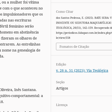
 ou a mulher foi vítima
te com o que aconteceu no
Como Citar
os impulsionadores que os
dos Santos Pedrosa, E. (2025). BATE SEBA: 
adas nas escrituras
INOCENTE OU SEDUTORA MAQUIAVÉLICA?
értil feminino serão
TEOLÓGICA
,
26
(51), 142–159. Recuperado d
s homens em abstinência
https://periodicos.fabapar.com.br/index.php/v
 fizeram os olhares de
le/view/558
ontrarem. As entrelinhas
Fomatos de Citação
eu nome na genealogia de
da.
Edição
v. 26 n. 51 (2025): Via Teológica
Seção
Artigos
liveira, Inês Santana.
ognitivo-comportamental: a
18.
Licença