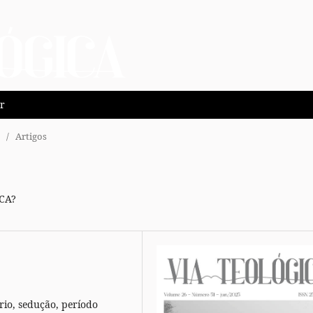
r
/
Artigos
CA?
rio, sedução, período