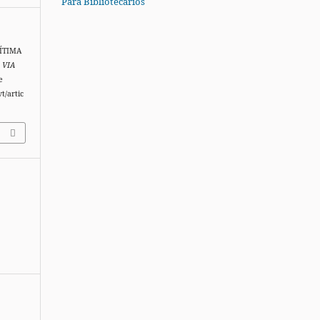
Para Bibliotecários
VÍTIMA
.
VIA
e
t/artic