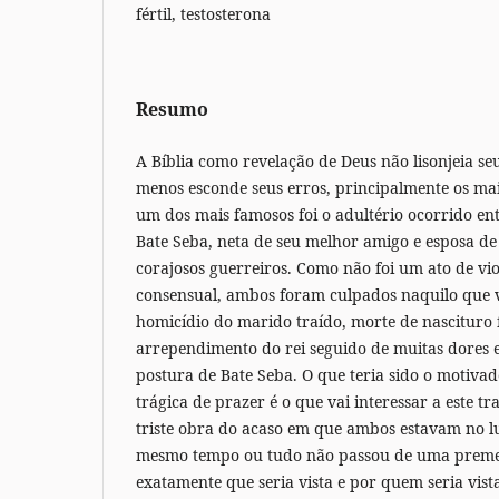
fértil, testosterona
Resumo
A Bíblia como revelação de Deus não lisonjeia s
menos esconde seus erros, principalmente os mai
um dos mais famosos foi o adultério ocorrido entr
Bate Seba, neta de seu melhor amigo e esposa de 
corajosos guerreiros. Como não foi um ato de vi
consensual, ambos foram culpados naquilo que v
homicídio do marido traído, morte de nascituro
arrependimento do rei seguido de muitas dores
postura de Bate Seba. O que teria sido o motivad
trágica de prazer é o que vai interessar a este t
triste obra do acaso em que ambos estavam no l
mesmo tempo ou tudo não passou de uma preme
exatamente que seria vista e por quem seria vis