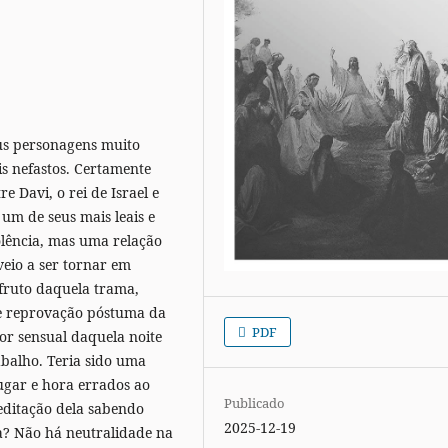
eus personagens muito
s nefastos. Certamente
e Davi, o rei de Israel e
um de seus mais leais e
olência, mas uma relação
eio a ser tornar em
 fruto daquela trama,
 e reprovação póstuma da
PDF
or sensual daquela noite
rabalho. Teria sido uma
ugar e hora errados ao
Publicado
ditação dela sabendo
2025-12-19
ta? Não há neutralidade na