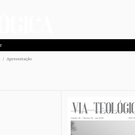
r
/
Apresentação