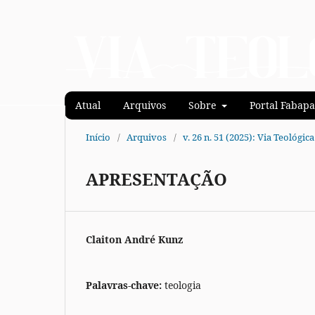
Atual
Arquivos
Sobre
Portal Fabapa
Início
/
Arquivos
/
v. 26 n. 51 (2025): Via Teológica
APRESENTAÇÃO
Claiton André Kunz
Palavras-chave:
teologia