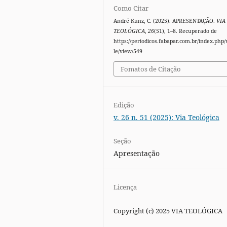
Como Citar
André Kunz, C. (2025). APRESENTAÇÃO.
VIA
TEOLÓGICA
,
26
(51), 1–8. Recuperado de
https://periodicos.fabapar.com.br/index.php/v
le/view/549
Fomatos de Citação
Edição
v. 26 n. 51 (2025): Via Teológica
Seção
Apresentação
Licença
Copyright (c) 2025 VIA TEOLÓGICA