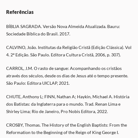
Referências
BÍBLIA SAGRADA. Versão Nova Almeida Atualizada. Bauru:
Sociedade Bíblica do Brasil. 2017.
CALVINO, João. Institutas da Religião Cristã (Edição Clássica). Vol
4. 2ª Edição. São Paulo. Editora Cultura Cristã, 2006, p. 307).
CARROL, J.M. O rasto de sangue: Acompanhando os cristãos
através dos séculos, desde os dias de Jesus até o tempo presente.
São Paulo: Editora UICLAP, 2021.
CHUTE, Anthony L; FINN, Nathan A; Haykin, Michael A. História
dos Batistas: da Inglaterra para o mundo. Trad. Renan Lima e
Shirley Lima; Rio de Janeiro, Pro Nobis Editora, 2022.
CROSBY, Thomas. The History of the English Baptists: From the
Reformation to the Beginning of the Reign of King George I.