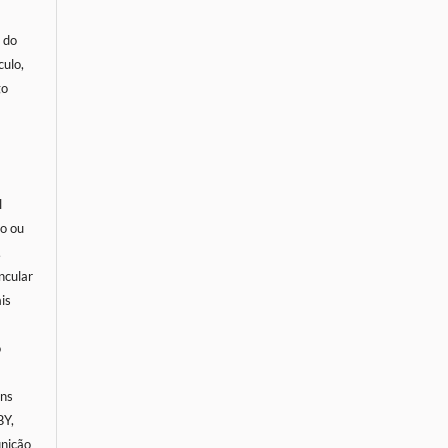
o do
culo,
go
l
io ou
,
incular
is
o
ns
BY,
inição