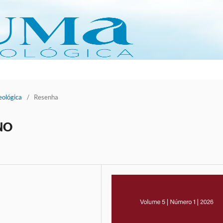
eológica
/
Resenha
NO