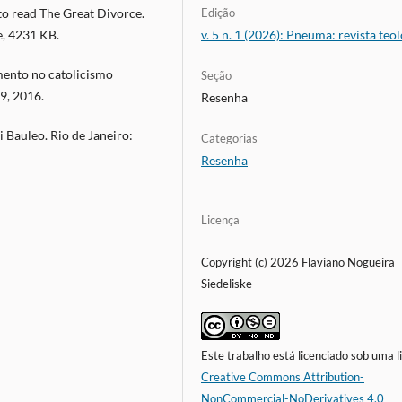
Edição
to read The Great Divorce.
v. 5 n. 1 (2026): Pneuma: revista teo
, 4231 KB.
mento no catolicismo
Seção
19, 2016.
Resenha
i Bauleo. Rio de Janeiro:
Categorias
Resenha
Licença
Copyright (c) 2026 Flaviano Nogueira
Siedeliske
Este trabalho está licenciado sob uma l
Creative Commons Attribution-
NonCommercial-NoDerivatives 4.0