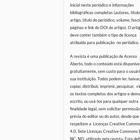
inicial neste periódico e informações
bibliográficas completas (autores, títul
artigo, título do periódico, volume, fascí
páginas e link do DOI do artigo). O arti
deve conter também o tipo de licença
atribuída para publicação no periódico.
A revista é uma publicação de Acesso
Aberto, todo o conteúdo está disponíve
gratuitamente, sem custo para o usuár
sua instituição. Todos podem ler, baixar
copiar, distribuir, imprimir, pesquisar, v
os textos completos dos artigos e dema
escrito, ou usá-los para qualquer outra
finalidade legal, sem solicitar permissã
prévia do editor ou do autor, desde que
respeitem a
Licenças Creative Commo
4.0, Sete Licenças Creative Commons 
NC, ND,
utilizada pela revista. Esta def