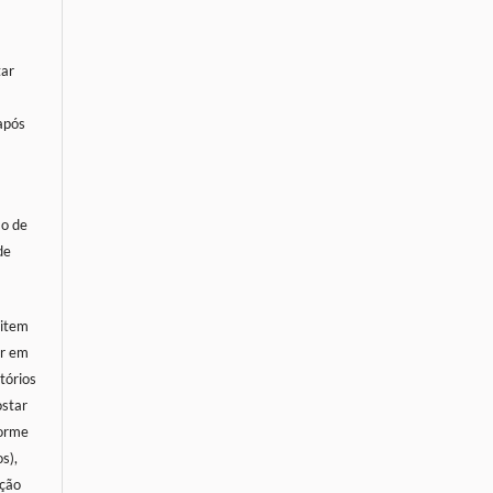
tar
 após
ão de
de
sitem
or em
tórios
ostar
forme
s),
ação